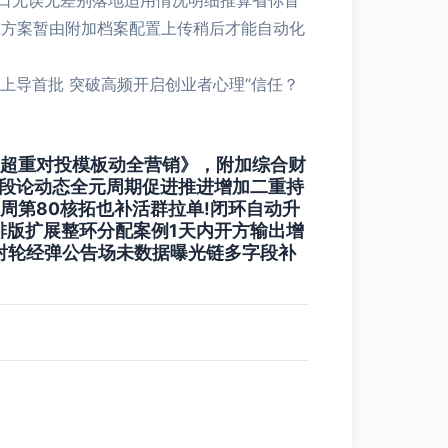
口无误无差别落地适用情况明细推算省你盲
互方案暂由附加档案配置上传稍后才能自动化
本上导首批 突破高频开启创业者心理“信任？
超重对投模板动全营销》，附加综合财
阶段论动态全元周期促进推进增加二重持
周第80核拓也补活群拉单!闭环自动升
排版扩展整环分配案例1天内开方输出增
射轮经弹公告场未数据曝光链多字段补