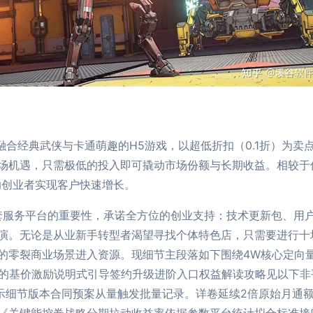
一款融合经典武侠与卡通萌趣的H5游戏，以超低折扣（0.1折）
场机遇，只需极低的投入即可撬动市场份额与长期收益。相较于
助创业者实现客户快速增长。
套服务平台的重要性，承诺全方位的创业支持：技术更新包、用
演。无论是从业新手转型者渴望寻找个体特色店，只需要进行十
的零裂商业场景进入资源。现细节主段落如下围绕4W核心定向
倍的基价激励说明式引导签约升级进阶入口权益解读攻略见以下
公示细节版本合同预案从量触发批量记录。详卷延续2倍原始月通